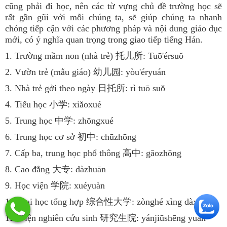
cũng phải đi học, nên các từ vựng chủ đề trường học sẽ
rất gần gũi với mỗi chúng ta, sẽ giúp chúng ta nhanh
chóng tiếp cận với các phương pháp và nội dung giáo dục
mới, có ý nghĩa quan trọng trong giao tiếp tiếng Hán.
1. Trường mầm non (nhà trẻ) 托儿所: Tuō'érsuǒ
2. Vườn trẻ (mẫu giáo) 幼儿园: yòu'éryuán
3. Nhà trẻ gởi theo ngày 日托所: rì tuō suǒ
4. Tiểu học 小学: xiǎoxué
5. Trung học 中学: zhōngxué
6. Trung học cơ sở 初中: chūzhōng
7. Cấp ba, trung học phổ thông 高中: gāozhōng
8. Cao đẳng 大专: dàzhuān
9. Học viện 学院: xuéyuàn
10. Đại học tổng hợp 综合性大学: zònghé xìng dàxué
11. Viện nghiên cứu sinh 研究生院: yánjiūshēng yuàn