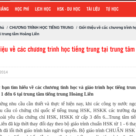
GIẢNG
HỌC PHÍ
LỊCH HỌC
HSK - DU HỌC
TÀI LIỆU
TỰ HỌC
chủ
/
CHƯƠNG TRÌNH HỌC TIẾNG TRUNG
/
Giới thiệu về các chương trình h
ại trung tâm Hoàng Liên
hiệu về các chương trình học tiếng trung tại trung tâ
2014
 bạn tìm hiểu về các chương tình học và giáo trình học tiếng tru
1 đến 6 tại trung tâm tiếng trung Hoàng Liên
ứng nhu cầu cần thiết và thực tế hiện nay, khi các công ty nước ngo
u cầu có chứng chỉ quốc tế tiếng trung HSK, HSKK các trường đại
oài yêu cầu chứng chỉ HSK, HSKK từ cấp 3 đến 6...Trung tâm tiế
ên đã kịp thời thay đổi dạy theo bộ giáo trình chuẩn HSK từ 1 - 6 th
nh đã lỗi thời giáo trình hán ngữ 6 quyển. Bộ giáo trình CHUẨN HSK