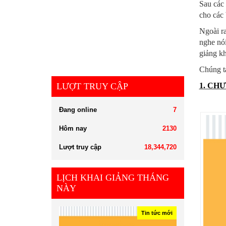
Sau các 
cho các 
Ngoài r
nghe nói
giảng kh
Chúng ta
LƯỢT TRUY CẬP
1. CHƯ
Đang online
7
Hôm nay
2130
Lượt truy cập
18,344,720
LỊCH KHAI GIẢNG THÁNG
NÀY
Tin tức mới