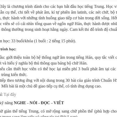
Đây là chương trình dành cho các bạn bắt đầu học tiếng Trung. Học v
n cụ thể, chi tiết về phát âm, kí tự phiên âm latinh, các nét chữ, bộ 
 thực hành với những tình huống giao tiếp cơ bản trong đời sống. H
ọc viên sẽ có cái nhìn tổng quan về ngôn ngữ Hán, thực hành được n
p thông thường trong sinh hoạt hằng ngày. Cam kết thi đỗ trình độ c
n học: 33 buổi/khóa (1 buổi : 2 tiếng 15 phút).
trình học:
ầu: giới thiệu toàn bộ hệ thống ngữ âm trong tiếng Hán, quy tắc viết
t và hiểu ý nghĩa bộ thủ thông qua bảng bộ chữ Hán.
ếu cần thiết học viên có thể học lại miễn phí 3 buổi phát âm tại các
 trùng kiến thức.
tiếp theo tương ứng với nội dung trong 30 bài của giáo trình Chuẩn 
. Mỗi bài là một chủ đề giao tiếp cụ thể, có tính ứng dụng cao.
í:
Tại đây
kỹ năng
NGHE - NÓI - ĐỌC - VIẾT
ữ giản thể tiếng Trung, có mở rộng sang chữ phồn thể (phù hợp cho
g trung sang làm việc và công tác tại Đài Loan)