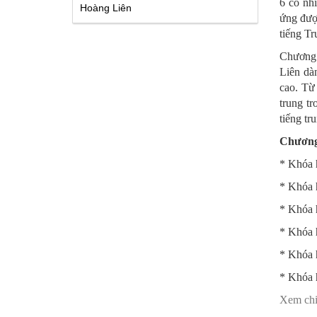
6 có nhi
Hoàng Liên
ứng được
tiếng T
Chương 
Liên dà
cao. Từ 
trung tr
tiếng tr
Chương 
* Khóa 
* Khóa 
* Khóa 
* Khóa 
* Khóa 
* Khóa 
Xem chi 