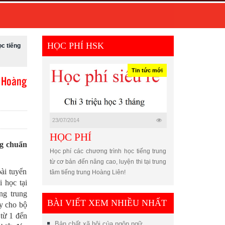
HỌC PHÍ HSK
ọc tiếng
Tin tức mới
m Hoàng
23/07/2014
HỌC PHÍ
ng chuẩn
Học phí các chương trình học tiếng trung
từ cơ bản đến nâng cao, luyện thi tại trung
ài tuyển
tâm tiếng trung Hoàng Liên!
 học tại
ng trung
BÀI VIẾT XEM NHIỀU NHẤT
ay cho bộ
 từ 1 đến
Bản chất xã hội của ngôn ngữ