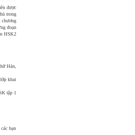
iên được
thủ trong
ết chương
hững đoạn
huẩn HSK2
 chữ Hán,
 lớp khai
HSK tập 1
 các bạn