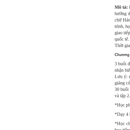
Mô tả:
hướng dẫ
chữ Hán,
trình, h
giao tiế
quốc tế.
Thời gia
Chương 
3 buổi đ
nhận biế
Lưu ý: n
giảng có
30 buổi 
và tập 2
*Học ph
*Dạy 4 
*
Học ch
học tiến