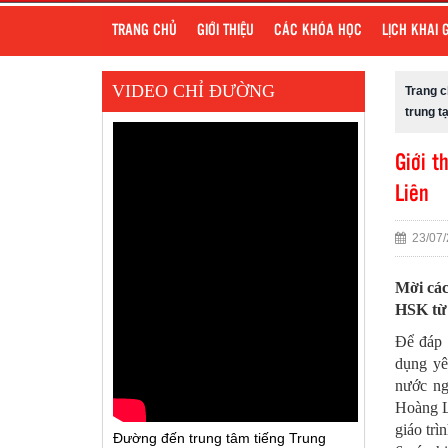
TRANG CHỦ
GIỚI THIỆU
CÁC KHÓA HỌC
LỊCH KHAI 
VIDEO CHỈ ĐƯỜNG
Trang 
trung t
Giới t
Liên
23/07/
Mời các
HSK từ 
Để đáp 
dụng yê
nước ng
Hoàng Li
giáo trì
Đường đến trung tâm tiếng Trung