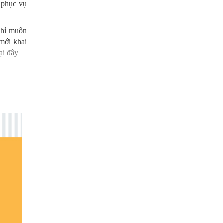
6 phục vụ
chỉ muốn
 mới khai
ại đây