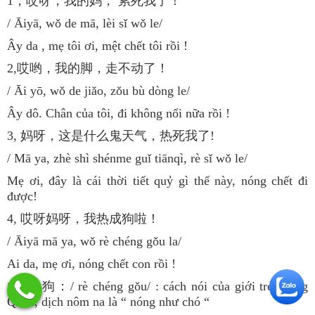
1，哎呀，我的妈， 累死我了！
/ Āiyā, wǒ de mā, lèi sǐ wǒ le/
Ây da , mẹ tôi ơi, mệt chết tôi rồi !
2,哎哟，我的脚，走不动了！
/ Āi yō, wǒ de jiǎo, zǒu bù dòng le/
Ây dô. Chân của tôi, đi không nổi nữa rồi !
3, 妈呀，这是什么鬼天气，热死我了!
/ Mā ya, zhè shì shénme guǐ tiānqì, rè sǐ wǒ le/
Mẹ ơi, đây là cái thời tiết quỷ gì thế này, nóng chết đi
được!
4, 哎呀妈呀，我热成狗啦！
/ Āiyā mā ya, wǒ rè chéng gǒu la/
Ai da, mẹ ơi, nóng chết con rồi !
*热成狗：/ rè chéng gǒu/ : cách nói của giới trẻ Trung
Quốc, dịch nôm na là “ nóng như chó “