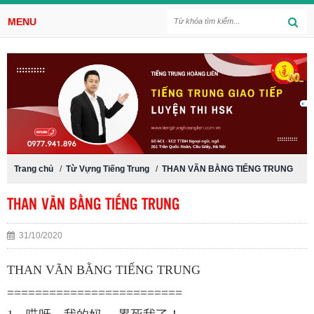
MENU
Trang chủ
/
Từ Vựng Tiếng Trung
/
THAN VÃN BẰNG TIẾNG TRUNG
THAN VÃN BẰNG TIẾNG TRUNG
31/10/2020
THAN VÃN BẰNG TIẾNG TRUNG
=========================