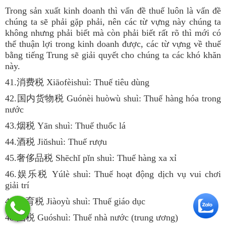
Trong sản xuất kinh doanh thì vấn đề thuế luôn là vấn đề
chúng ta sẽ phải gặp phải, nên các từ vựng này chúng ta
không nhưng phải biết mà còn phải biết rất rõ thì mới có
thể thuận lợi trong kinh doanh được, các từ vựng về thuế
bằng tiếng Trung sẽ giải quyết cho chúng ta các khó khăn
này.
41.消费税 Xiāofèishuì: Thuế tiêu dùng
42.国内货物税 Guónèi huòwù shuì: Thuế hàng hóa trong
nước
43.烟税 Yān shuì: Thuế thuốc lá
44.酒税 Jiǔshuì: Thuế rượu
45.奢侈品税 Shēchǐ pǐn shuì: Thuế hàng xa xỉ
46.娱乐税 Yúlè shuì: Thuế hoạt động dịch vụ vui chơi
giải trí
47.教育税 Jiàoyù shuì: Thuế giáo dục
48.国税 Guóshuì: Thuế nhà nước (trung ương)