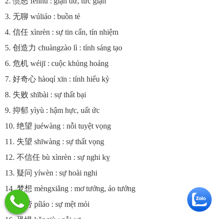
2. 愤怒 fènnù : giận dữ, tức giận
3. 无聊 wúliáo : buồn tẻ
4. 信任 xìnrèn : sự tin cẩn, tín nhiệm
5. 创造力 chuàngzào lì : tính sáng tạo
6. 危机 wéijī : cuộc khủng hoảng
7. 好奇心 hàoqí xīn : tính hiếu kỳ
8. 失败 shībài : sự thất bại
9. 抑郁 yìyù : hậm hực, uất ức
10. 绝望 juéwàng : nỗi tuyệt vọng
11. 失望 shīwàng : sự thất vọng
12. 不信任 bù xìnrèn : sự nghi kỵ
13. 疑问 yíwèn : sự hoài nghi
14. 梦想 mèngxiǎng : mơ tưởng, ảo tưởng
15. 疲劳 píláo : sự mệt mỏi