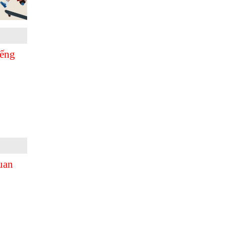
iếng
uan