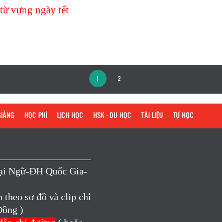
từ vựng ngày tết
1
2
GIẢNG
HỌC PHÍ
LỊCH HỌC
HSK - DU HỌC
TÀI LIỆU
TỰ HỌC
oại Ngữ-ĐH Quốc Gia-
theo sơ đồ và clip chỉ
Đồng )