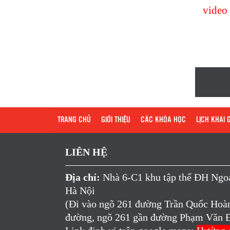
video 
TRANG CHỦ
GIỚI THIỆU
CÁC KHÓA HỌC
LỊCH KHAI 
LIÊN HỆ
Địa chỉ:
Nhà 6-C1 khu tập thể ĐH Ng
Hà Nội
(Đi vào ngõ 261 đường Trần Quốc Hoàn 
đường, ngõ 261 gần đường Phạm Văn 