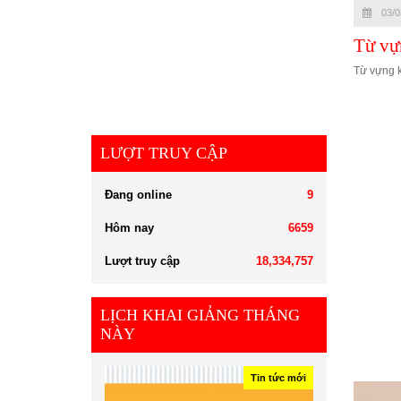
03/0
Từ vự
Từ vựng 
LƯỢT TRUY CẬP
Đang online
9
Hôm nay
6659
Lượt truy cập
18,334,757
LỊCH KHAI GIẢNG THÁNG
NÀY
Tin tức mới