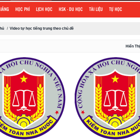
GIẢNG
HỌC PHÍ
LỊCH HỌC
HSK - DU HỌC
TÀI LIỆU
TỰ HỌC
chủ
/
Video tự học tiếng trung theo chủ đề
Hiển Thị