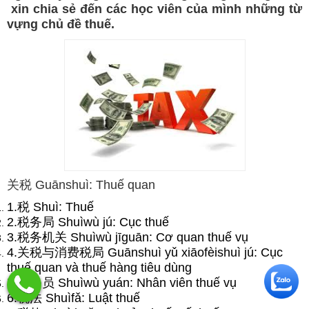
xin chia sẻ đến các học viên của mình những từ
vựng chủ đề thuế.
关税 Guānshuì: Thuế quan
1.税 Shuì: Thuế
2.税务局 Shuìwù jú: Cục thuế
3.税务机关 Shuìwù jīguān: Cơ quan thuế vụ
4.关税与消费税局 Guānshuì yǔ xiāofèishuì jú: Cục
thuế quan và thuế hàng tiêu dùng
5.税务员 Shuìwù yuán: Nhân viên thuế vụ
6.税法 Shuìfǎ: Luật thuế