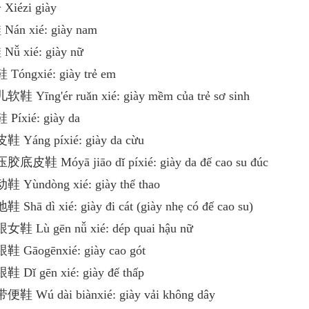
Xiézi giày
Nán xié: giày nam
Nǚ xié: giày nữ
 Tóngxié: giày trẻ em
软鞋 Yīng'ér ruǎn xié: giày mềm của trẻ sơ sinh
 Píxié: giày da
鞋 Yáng píxié: giày da cừu
胶底皮鞋 Móyā jiāo dǐ píxié: giày da đế cao su đúc
鞋 Yùndòng xié: giày thể thao
 Shā dì xié: giày đi cát (giày nhẹ có đế cao su)
女鞋 Lù gēn nǚ xié: dép quai hậu nữ
鞋 Gāogēnxié: giày cao gót
鞋 Dǐ gēn xié: giày đế thấp
便鞋 Wú dài biànxié: giày vải không dây