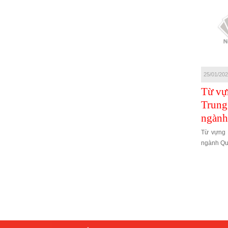
27/01/2021
25/01/2021
25/01/20
Từ "lóng" hay
Từ vựng tiếng
Từ vự
được giới trẻ Trung
Trung chuyên
Trung
Quốc sử dụng
ngành Marketing –
ngành
Thuật ngữ
Từ "lóng" hay được giới trẻ
Từ vựng 
Marketing
Trung Quốc sử dụng
ngành Qu
Từ vựng tiếng Trung chuyên
ngành Marketing – Thuật ngữ
Marketing