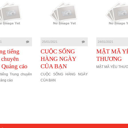
21
25/01/2021
24/01/2021
ng tiếng
CUỘC SỐNG
MẬT MÃ Y
 chuyên
HÀNG NGÀY
THƯƠNG
 Quảng cáo
CỦA BẠN
MẬT MÃ YÊU THƯ
tiếng Trung chuyên
CUỘC SỐNG HÀNG NGÀY
ảng cáo
CỦA BẠN