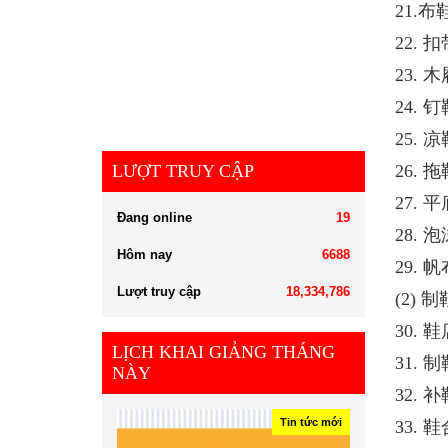
21.布鞋 
22. 扣带
23. 木屐
24. 钉鞋
25. 凉鞋
LƯỢT TRUY CẬP
26. 拖鞋
27. 平底
Đang online
19
28. 泡
Hôm nay
6688
29. 帆布
Lượt truy cập
18,334,786
(2) 制鞋
30. 鞋店
LỊCH KHAI GIẢNG THÁNG
31. 制鞋
NÀY
32. 补鞋
Tin tức mới
33. 鞋合