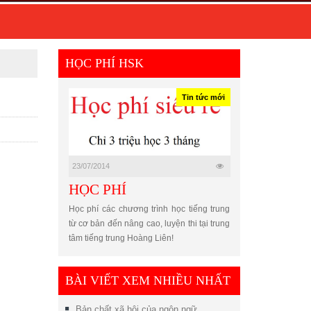
HỌC PHÍ HSK
Tin tức mới
23/07/2014
HỌC PHÍ
Học phí các chương trình học tiếng trung
từ cơ bản đến nâng cao, luyện thi tại trung
tâm tiếng trung Hoàng Liên!
BÀI VIẾT XEM NHIỀU NHẤT
Bản chất xã hội của ngôn ngữ