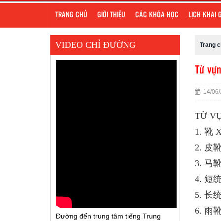
TRANG CHỦ
GIỚI THIỆU
CÁC KHÓA HỌC
LỊCH KHAI 
VIDEO CHỈ ĐƯỜNG
Trang 
Từ vựn
14/06/
TỪ VỰ
1. 靴 X
2. 皮靴 
3. 马靴 
4. 短统靴
5. 长统靴
6. 雨靴 
Đường đến trung tâm tiếng Trung