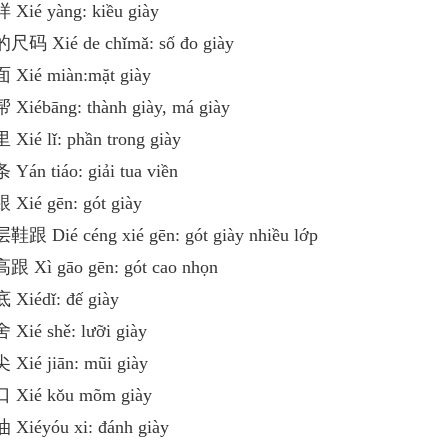
 Xié yàng: kiều giày
尺码 Xié de chǐmǎ: số đo giày
 Xié miàn:mặt giày
 Xiébāng: thành giày, má giày
 Xié lǐ: phần trong giày
 Yán tiáo: giải tua viền
 Xié gēn: gót giày
鞋跟 Dié céng xié gēn: gót giày nhiều lớp
跟 Xì gāo gēn: gót cao nhọn
 Xiédǐ: đế giày
 Xié shě: lưỡi giày
 Xié jiān: mũi giày
 Xié kǒu mõm giày
 Xiéyóu xi: đánh giày