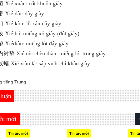
 Xié xuàn: cốt khuôn giày
 Xié dài: dây giày
 Xié kòu: lỗ xâu dây giày
 Xié bá: miếng xỏ giày (đót giày)
 Xiédiàn: miếng lót đáy giày
衬垫 Xié nèi chèn diàn: miếng lót trong giày
蜡 Xié xiàn là: sáp vuốt chỉ khâu giày
g tiếng Trung
 luận
tức mới
Tin tức mới
Tin tức mới
Tin t