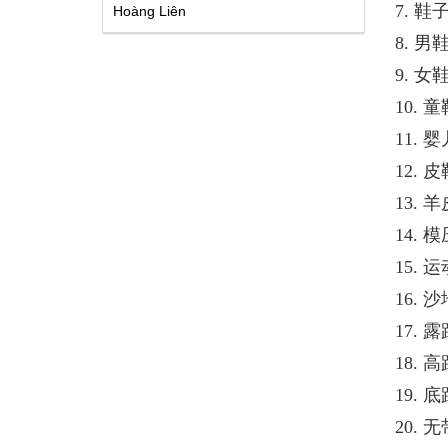
7. 鞋子 
Hoàng Liên
8. 男鞋 
9. 女鞋 
10. 童鞋
11. 婴儿
12. 皮鞋
13. 羊皮
14. 模压
15. 运动
16. 沙地鞋
17. 露跟
18. 高跟
19. 底跟
20. 无带