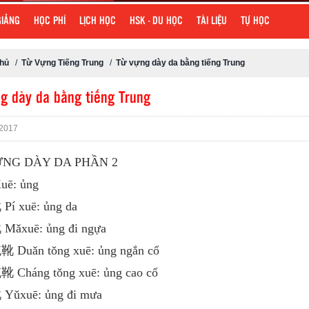
GIẢNG
HỌC PHÍ
LỊCH HỌC
HSK - DU HỌC
TÀI LIỆU
TỰ HỌC
chủ
/
Từ Vựng Tiếng Trung
/
Từ vựng dày da bằng tiếng Trung
g dày da bằng tiếng Trung
2017
NG DÀY DA PHẦN 2
uē: ủng
Pí xuē: ủng da
Mǎxuē: ủng đi ngựa
 Duǎn tǒng xuē: ủng ngắn cổ
 Cháng tǒng xuē: ủng cao cổ
Yǔxuē: ủng đi mưa