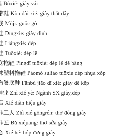
Bùxié: giày vải
鞋 Kòu dài xié: giày thắt dây
 Mùjī: guốc gỗ
 Dīngxié: giày đinh
 Liángxié: dép
 Tuōxié: dép lê
拖鞋 Píngdǐ tuōxié: dép lê đế bằng
沫塑料拖鞋 Pàomò sùliào tuōxié dép nhựa xốp
胶底鞋 Fānbù jiāo dǐ xié: giày đế kếp
业 Zhì xié yè: Ngành SX giày,dép
 Xié diàn hiệu giày
工人 Zhì xié gōngrén: thợ đóng giày
匠 Bǔ xiéjiang: thợ sửa giày
 Xié hé: hộp đựng giày