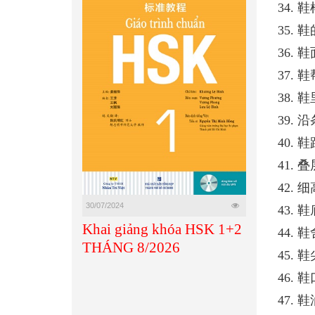
34. 鞋样
35. 鞋的
36. 鞋面
37. 鞋帮
38. 鞋里
39. 沿条
40. 鞋跟
41. 叠层
42. 细高
30/07/2024
43. 鞋底
Khai giảng khóa HSK 1+2
44. 鞋舍
THÁNG 8/2026
45. 鞋尖
46. 鞋口
47. 鞋油