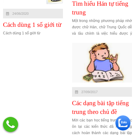
Tìm hiểu Hán tự tiếng
trung
24/06/2020
Một trong những phương pháp nhớ
Cách dùng 1 số giới từ
được chữ Hán, chữ Trung Quốc dễ
Cách dùng 1 số giới từ
và lâu chính là việc hiểu được ý
nghĩa và quá trình của từng hán từ
của các chữ. Hôm nay tiếng trung
Hoàng Liên gửi đến bạn hán từ của
một số từ tiếng trung thông dụng
sau:
27/09/2017
Các dạng bài tập tiếng
trung theo chủ đề
Mời các bạn học tiếng trung tiếp tục
ôn lại các kiến thức đã học bằng
cách hoàn thành các dạng bài tập