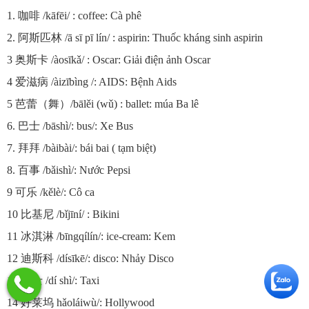
1. 咖啡 /kāfēi/ : coffee: Cà phê
2. 阿斯匹林 /ā sī pī lín/ : aspirin: Thuốc kháng sinh aspirin
3 奥斯卡 /àosīkǎ/ : Oscar: Giải điện ảnh Oscar
4 爱滋病 /àizībìng /: AIDS: Bệnh Aids
5 芭蕾（舞）/bālěi (wǔ) : ballet: múa Ba lê
6. 巴士 /bāshì/: bus/: Xe Bus
7. 拜拜 /bàibài/: bái bai ( tạm biệt)
8. 百事 /bǎishì/: Nước Pepsi
9 可乐 /kělè/: Cô ca
10 比基尼 /bǐjīní/ : Bikini
11 冰淇淋 /bīngqílín/: ice-cream: Kem
12 迪斯科 /dísīkē/: disco: Nhảy Disco
13 的士 /dí shì/: Taxi
14 好莱坞 hǎoláiwù/: Hollywood