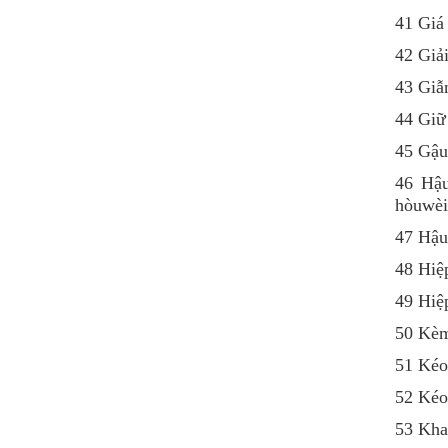
41 Giá
42 Giả
43 Giẫ
44 Giữ
45 Gậ
46 Hậ
hòuwèi
47 Hậ
48 Hi
49 Hiệ
50 Kè
51 Kéo
52 Ké
53 Kha