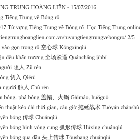
ẾNG TRUNG HOÀNG LIÊN - 15/07/2016
g Tiếng Trung về Bóng rổ
017 Từ vựng Tiếng Trung về Bóng rổ ­ Học Tiếng Trung onlin
/tiengtrunghoanglien.com.vn/tu­vung­tieng­trung­ve­bong­ro/ 2/5
 vào gọn trong rổ 空心球 Kōngxīnqiú
rận đều khẩn trương 全场紧逼 Quánchǎng jǐnbī
người 阻人 Zǔ rén
bóng 切入 Qiērù
m người 触人 Chù rén
ặn bóng, phá bóng 盖帽、火锅 Gàimào, huǒguō
ến thuật kéo dài thời gian, câu giờ 拖延战术 Tuōyán zhànshù
uyền bóng 传球 Chuánqiú
yền bóng hình vòng cung 弧形传球 Húxíng chuánqiú
uyền bóng qua đầu 头上传球 Tóushang chuánqiú