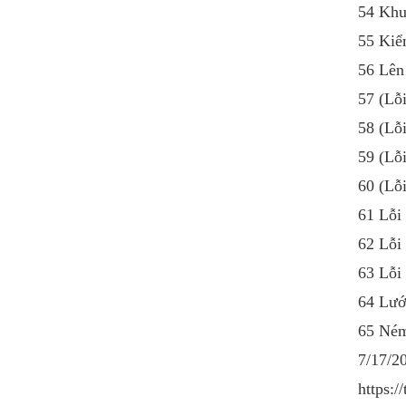
54 Kh
55 Kiể
56 Lên
57 (Lỗ
58 (L
59 (Lỗ
60 (Lỗ
61 Lỗi
62 Lỗi
63 Lỗi
64 Lư
65 Ném
7/17/2
https:/