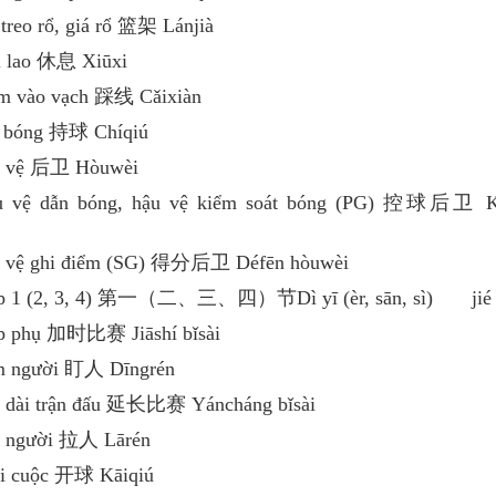
 treo rổ, giá rổ 篮架 Lánjià
i lao 休息 Xiūxi
m vào vạch 踩线 Cǎixiàn
 bóng 持球 Chíqiú
u vệ 后卫 Hòuwèi
u vệ dẫn bóng, hậu vệ kiểm soát bóng (PG) 控球后卫 K
u vệ ghi điểm (SG) 得分后卫 Défēn hòuwèi
ệp 1 (2, 3, 4) 第一（二、三、四）节Dì yī (èr, sān, sì) jié
p phụ 加时比赛 Jiāshí bǐsài
m người 盯人 Dīngrén
 dài trận đấu 延长比赛 Yáncháng bǐsài
o người 拉人 Lārén
i cuộc 开球 Kāiqiú