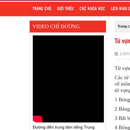
TRANG CHỦ
GIỚI THIỆU
CÁC KHÓA HỌC
LỊCH KHAI 
VIDEO CHỈ ĐƯỜNG
Trang 
Từ vựn
17/07/
Từ vựn
Các từ
về môn 
từ vựng
1 Bón
2 Bản
3 Bắt 
4 Bóng
Đường đến trung tâm tiếng Trung