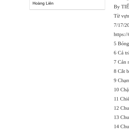
Hoàng Liên
By TI
Từ vựn
7/17/2
https:/
5 Bóng
6 Cả t
7 Cản 
8 Cắt 
9 Chạ
10 Ch
11 Chi
12 Ch
13 Chu
14 Ch