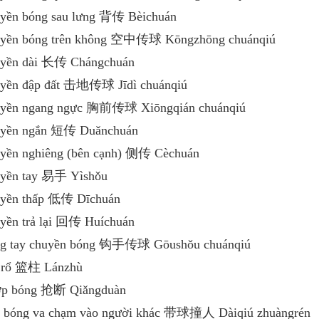
yền bóng sau lưng 背传 Bèichuán
uyền bóng trên không 空中传球 Kōngzhōng chuánqiú
uyền dài 长传 Chángchuán
yền đập đất 击地传球 Jīdì chuánqiú
uyền ngang ngực 胸前传球 Xiōngqián chuánqiú
uyền ngắn 短传 Duǎnchuán
yền nghiêng (bên cạnh) 侧传 Cèchuán
yền tay 易手 Yìshǒu
yền thấp 低传 Dīchuán
yền trả lại 回传 Huíchuán
ng tay chuyền bóng 钩手传球 Gōushǒu chuánqiú
 rổ 篮柱 Lánzhù
ớp bóng 抢断 Qiǎngduàn
 bóng va chạm vào người khác 带球撞人 Dàiqiú zhuàngrén