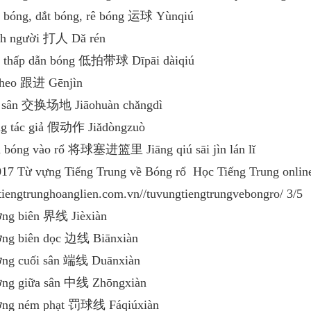
 bóng, dắt bóng, rê bóng 运球 Yùnqiú
h người 打人 Dǎ rén
 thấp dẫn bóng 低拍带球 Dīpāi dàiqiú
theo 跟进 Gēnjìn
i sân 交换场地 Jiāohuàn chǎngdì
g tác giả 假动作 Jiǎdòngzuò
 bóng vào rổ 将球塞进篮里 Jiāng qiú sāi jìn lán lǐ
017 Từ vựng Tiếng Trung về Bóng rổ ­ Học Tiếng Trung onlin
/tiengtrunghoanglien.com.vn//tu­vung­tieng­trung­ve­bong­ro/ 3/5
ng biên 界线 Jièxiàn
ng biên dọc 边线 Biānxiàn
ng cuối sân 端线 Duānxiàn
ng giữa sân 中线 Zhōngxiàn
ờng ném phạt 罚球线 Fáqiúxiàn