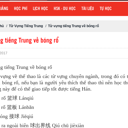
GIẢNG
HỌC PHÍ
LỊCH HỌC
HSK - DU HỌC
TÀI LIỆU
TỰ HỌC
chủ
/
Từ Vựng Tiếng Trung
/
Từ vựng tiếng Trung về bóng rổ
g tiếng Trung về bóng rổ
2017
g tiếng Trung về bóng rổ
 vựng về thể thao là các từ vựng chuyên ngành, trong đó có 
bóng rổ, nếu bạn là người yêu thích thể thao thì nên học t
 này để có thể giao tiếp tốt được tiếng Hán.
g rổ 篮球 Lánqiú
g rổ 篮板 Lánbǎn
bóng 接球 Jiēqiú
 ra ngoài biên 球出界线 Qiú chū jièxiàn