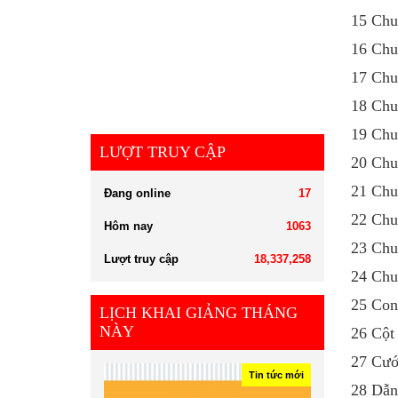
15 Chu
16 Ch
17 Ch
18 Chu
19 Ch
LƯỢT TRUY CẬP
20 Ch
21 Chu
Đang online
17
22 Chu
Hôm nay
1063
23 Chu
Lượt truy cập
18,337,258
24 Chu
25 Co
LỊCH KHAI GIẢNG THÁNG
NÀY
26 Cột
27 Cư
Tin tức mới
28 Dẫn