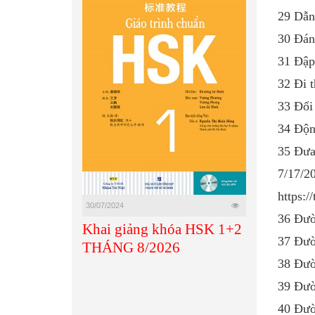
29 Dẫn
30 Đán
31 Đập
32 Đi 
33 Đổ
34 Độn
35 Đưa
7/17/2
https:/
30/07/2024
36 Đườ
Khai giảng khóa HSK 1+2
37 Đườ
THÁNG 8/2026
38 Đườ
39 Đườ
40 Đư