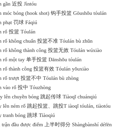
m gần 近投 Jìntóu
m móc bóng (hook shot) 钩手投篮 Gōushǒu tóulán
m phạt 罚球 Fáqiú
m rổ 投篮 Tóulán
m rổ không chuẩn 投篮不准 Tóulán bù zhǔn
m rổ không thành công 投篮无效 Tóulán wúxiào
m rổ một tay 单手投篮 Dānshǒu tóulán
m rổ thành công 投篮有效 Tóulán yǒuxiào
m rổ trượt 投篮不中 Tóulán bù zhòng
m vào rổ 投中 Tóuzhòng
y lên chuyền bóng 跳起传球 Tiàoqǐ chuánqiú
y lên ném rổ 跳起投篮、跳投T iàoqǐ tóulán, tiàotóu
y tranh bóng 跳球 Tiàoqiú
a trận đầu được điểm 上半时得分 Shàngbànshí défēn