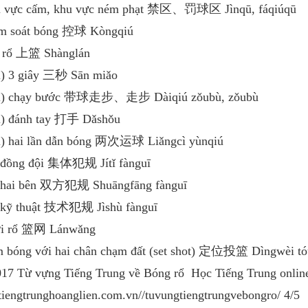
u vực cấm, khu vực ném phạt 禁区、罚球区 Jìnqū, fáqiúqū
m soát bóng 控球 Kòngqiú
 rổ 上篮 Shànglán
i) 3 giây 三秒 Sān miǎo
ỗi) chạy bước 带球走步、走步 Dàiqiú zǒubù, zǒubù
i) đánh tay 打手 Dǎshǒu
i) hai lần dẫn bóng 两次运球 Liǎngcì yùnqiú
 đồng đội 集体犯规 Jítǐ fànguī
 hai bên 双方犯规 Shuāngfāng fànguī
 kỹ thuật 技术犯规 Jìshù fànguī
ới rổ 篮网 Lánwǎng
 bóng với hai chân chạm đất (set shot) 定位投篮 Dìngwèi tó
017 Từ vựng Tiếng Trung về Bóng rổ ­ Học Tiếng Trung onlin
/tiengtrunghoanglien.com.vn//tu­vung­tieng­trung­ve­bong­ro/ 4/5