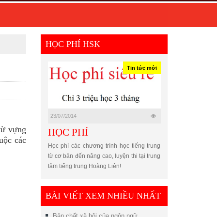
HỌC PHÍ HSK
Tin tức mới
23/07/2014
từ vựng
HỌC PHÍ
huộc các
Học phí các chương trình học tiếng trung
từ cơ bản đến nâng cao, luyện thi tại trung
tâm tiếng trung Hoàng Liên!
BÀI VIẾT XEM NHIỀU NHẤT
Bản chất xã hội của ngôn ngữ