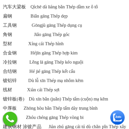
汽车大梁板 Qìchē dà liáng bǎn Thép dầm xe ô tô
扁钢 Biǎn gāng Thép dẹp
工具钢 Gōngjù gāng Thép dụng cụ
角钢 Jiǎo gāng Thép góc
型材 Xíng cái Thép hình
合金钢 Héjīn gāng Thép hợp kim
冷拉钢 Lěng lā gāng Thép kéo nguội
合结钢 Hé jié gāng Thép kết cấu
镀铝锌 Dù lǚ xīn Thép mạ nhôm kẽm
线材 Xiàn cái Thép sợi
镀锌板(卷) Dù xīn bǎn (juǎn) Thép tấm (cuộn) mạ kẽm
中厚板 Zhōng hòu bǎn Thép tấm dày trung bình
轴承钢 Zhóu chéng gāng Thép vòng bi
建筑钢材 涂镀产品 Jiàn zhú gāng cái tú dù chǎn pǐn Thép xây