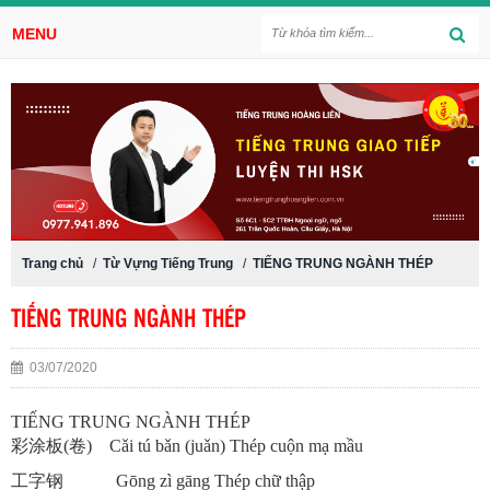
MENU
Trang chủ
/
Từ Vựng Tiếng Trung
/
TIẾNG TRUNG NGÀNH THÉP
TIẾNG TRUNG NGÀNH THÉP
03/07/2020
TIẾNG TRUNG NGÀNH THÉP
彩涂板(卷) Cǎi tú bǎn (juǎn) Thép cuộn mạ mầu
工字钢 Gōng zì gāng Thép chữ thập