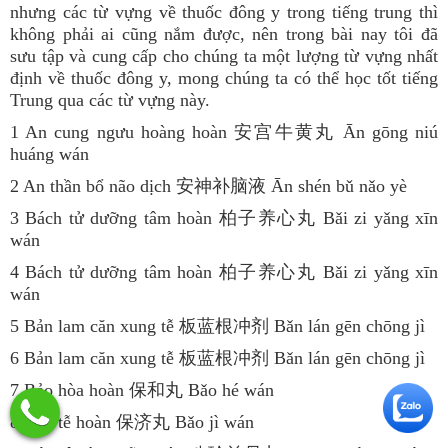
nhưng các từ vựng về thuốc đông y trong tiếng trung thì
không phải ai cũng nắm được, nên trong bài nay tôi đã
sưu tập và cung cấp cho chúng ta một lượng từ vựng nhất
định về thuốc đông y, mong chúng ta có thể học tốt tiếng
Trung qua các từ vựng này.
1 An cung ngưu hoàng hoàn 安宫牛黄丸 Ān gōng niú
huáng wán
2 An thần bổ não dịch 安神补脑液 Ān shén bǔ nǎo yè
3 Bách tử dưỡng tâm hoàn 柏子养心丸 Bǎi zi yǎng xīn
wán
4 Bách tử dưỡng tâm hoàn 柏子养心丸 Bǎi zi yǎng xīn
wán
5 Bản lam căn xung tễ 板蓝根冲剂 Bǎn lán gēn chōng jì
6 Bản lam căn xung tễ 板蓝根冲剂 Bǎn lán gēn chōng jì
7 Bảo hòa hoàn 保和丸 Bǎo hé wán
8 Bảo tễ hoàn 保济丸 Bǎo jì wán