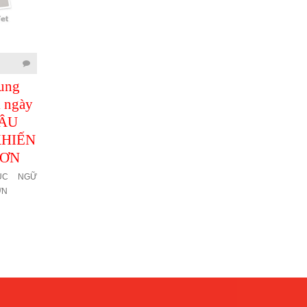
31/12/2020
31/12/2020
rung
Học tiếng Trung
Học tiếng Trung
i ngày
giao tiếp mỗi ngày
giao tiếp mỗi ngày
CÂU
- KHẨU NGỮ
- KHẨU NGỮ TỪ
KHIẾN
TIẾNG TRUNG
CHỐI CUỘC HẸN
HƠN
HAY GẶP
KHẨU NGỮ TỪ CHỐI CUỘC
HẸN
ỤC NGỮ
KHẨU NGỮ TIẾNG TRUNG
ƠN
HAY GẶP