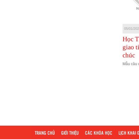
11/01/2021
08/01/2021
05/01/20
GIAO TIẾP CÔNG
100 CÂU GIAO
Học T
SỞ - ĐỒNG
TIẾP KHI YÊU
giao t
NGHIỆP
ĐƯƠNG
chúc
GIAO TIẾP CÔNG SỞ - ĐỒNG
100 CÂU GIAO TIẾP KHI YÊU
Mẫu câu 
NGHIỆP
ĐƯƠNG
TRANG CHỦ
GIỚI THIỆU
CÁC KHÓA HỌC
LỊCH KHAI 