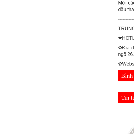
Mời các
đầu tha
----------
TRUNG
❤HOTLI
✿Địa ch
ngõ 26
✿Websit
Bình
Tin 
Tin tức mới
Tin tức mới