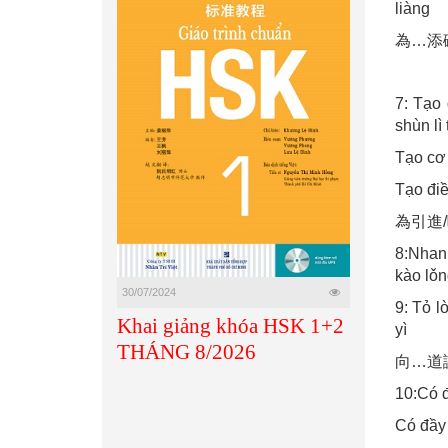
liàng
為…添磚加瓦
7: Tạ
shùn lì 
Tạo cơ
Tạo điề
為引進/吸收
8:Nha
kào lǒn
30/07/2024
9: Tỏ 
Khai giảng khóa HSK 1+2
yì
THÁNG 8/2026
向…道謝 
10:Có 
Có đầy