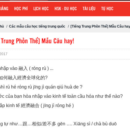
GIẢNG
HỌC PHÍ
LỊCH HỌC
HSK - DU HỌC
TÀI LIỆU
TỰ HỌC
chủ
/
Các mẫu câu học tiếng trung quốc
/
[Tiếng Trung Phồn Thể] Mẫu Câu hay
 Trung Phồn Thể] Mẫu Câu hay!
2017
hập vào 融入 ( róng rù ) ...
如何融入經濟全球化的?
shì rú hé róng rù jīng jì quán qiú huà de ?
c của bạn hòa nhập vào kinh tế toàn cầu hóa như thế nào?
p kinh tế 經濟融合 ( jīng jì róng hé )
g tự như…跟…相似/差不多 gēn …. Xiāng sì / chà bù duō