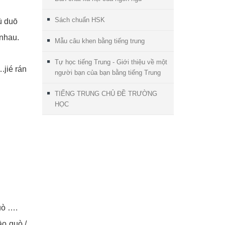
Sách chuẩn HSK
 duō
nhau.
Mẫu câu khen bằng tiếng trung
Tự học tiếng Trung - Giới thiệu về một
ié rán
người bạn của bạn bằng tiếng Trung
TIẾNG TRUNG CHỦ ĐỀ TRƯỜNG
HỌC
uò ….
 guò /