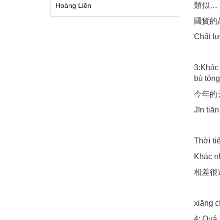
類似… lè
Hoàng Liên
國貨的品質
Chất l
3:Khá
bù tóng
今年的
Jīn tiā
Thời ti
Khác n
相差很
xiāng c
4: Qu