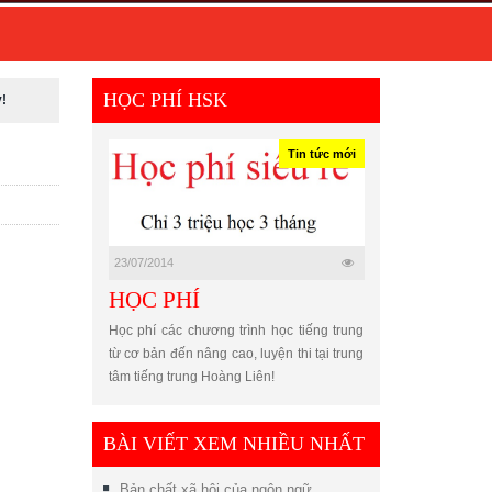
HỌC PHÍ HSK
!
Tin tức mới
23/07/2014
HỌC PHÍ
Học phí các chương trình học tiếng trung
từ cơ bản đến nâng cao, luyện thi tại trung
tâm tiếng trung Hoàng Liên!
BÀI VIẾT XEM NHIỀU NHẤT
Bản chất xã hội của ngôn ngữ