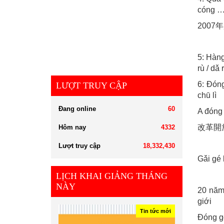
cóng …
200
5: Hà
rù / dǎ 
6: Đón
LƯỢT TRUY CẬP
chū lì
Đang online
60
A đóng
改革開
Hôm nay
4332
Lượt truy cập
18,332,430
Gǎi gé 
LỊCH KHAI GIẢNG THÁNG
NÀY
20 năm 
giới
Tin tức mới
Đóng g