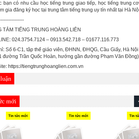
 bạn có nhu cầu học tiếng trung giao tiếp, học tiếng trung c
m gia đăng ký học tại trung tâm tiếng trung uy tín nhất tại Hà Nội
----------------
 TÂM TIẾNG TRUNG HOÀNG LIÊN
NE: 024.3754.7124 – 0913.542.718 – 01677.116.773
ỉ: Số 6-C1, tập thể giáo viên, ĐHNN, ĐHQG, Cầu Giấy, Hà Nội
1 đường Trần Quốc Hoàn, hướng gần đường Phạm Văn Đồng)
e: https://tiengtrunghoanglien.com.vn
 luận
tức mới
Tin tức mới
Tin tức mới
Tin t