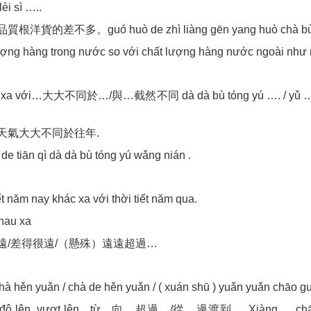
i sì …..
根洋貨的差不多。guó huò de zhì liàng gēn yang huò chà bù
ượng hàng trong nước so với chất lượng hàng nước ngoài như 
c xa với…大大不同於…/與…截然不同 dà dà bù tóng yú …. / yǔ ….j
天氣大大不同於往年.
n de tiān qì dà dà bù tóng yú wǎng nián .
ết năm nay khác xa với thời tiết năm qua.
hau xa
遠/差得很遠/（懸殊）遠遠超過…
hà hěn yuǎn / chà de hěn yuǎn / ( xuán shū ) yuǎn yuǎn chāo g
á độ lên, vượt lên…từ…向…超過…/從…過渡到…. Xiàng … chāo