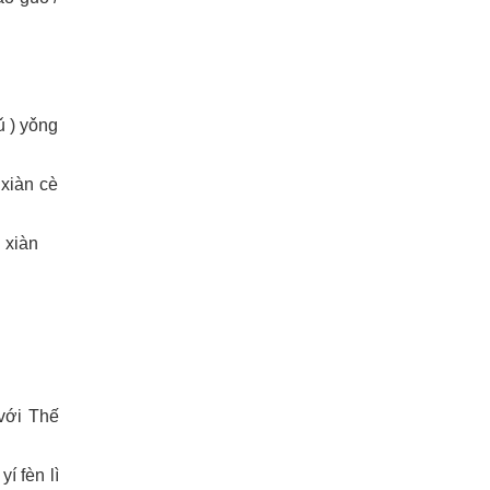
) yǒng
xiàn cè
 xiàn
 với Thế
 fèn lì