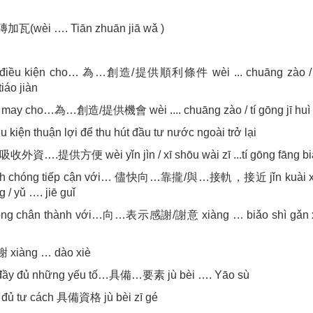
(wèi …. Tiān zhuān jiā wǎ )
o điều kiện cho… 為…創造/提供順利條件 wèi ... chuāng zào / t
tiáo jiàn
 may cho…為…創造/提供機會 wèi .... chuāng zào / tí gōng jī huì ..
u kiện thuận lợi để thu hút đầu tư nước ngoài trở lại
外資….提供方便 wèi yǐn jìn / xī shōu wài zī ...tí gōng fāng bià
nh chóng tiếp cận với… 儘快向…靠攏/與…接軌，接近 jǐn kuài x
g / yǔ …. jiē guǐ
lòng chân thành với…向…表示感謝/謝意 xiàng … biǎo shì gǎn xi
xiàng … dào xiè
đầy đủ những yếu tố…具備…要素 jù bèi …. Yāo sù
 đủ tư cách 具備資格 jù bèi zī gé