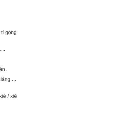
í gōng
..
n .
iàng …
è / xiè