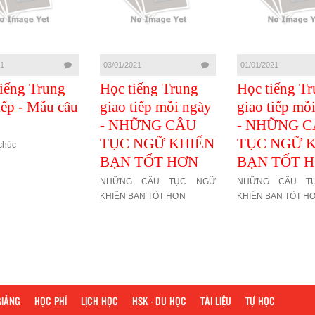
21
03/01/2021
01/01/2021
iếng Trung
Học tiếng Trung
Học tiếng T
iếp - Mẫu câu
giao tiếp mỗi ngày
giao tiếp mỗ
- NHỮNG CÂU
- NHỮNG 
TỤC NGỮ KHIẾN
TỤC NGỮ 
chúc
BẠN TỐT HƠN
BẠN TỐT 
NHỮNG CÂU TỤC NGỮ
NHỮNG CÂU T
KHIẾN BẠN TỐT HƠN
KHIẾN BẠN TỐT H
GIẢNG
HỌC PHÍ
LỊCH HỌC
HSK - DU HỌC
TÀI LIỆU
TỰ HỌC