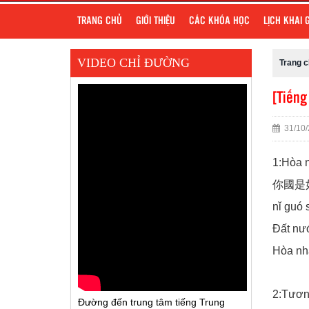
TRANG CHỦ
GIỚI THIỆU
CÁC KHÓA HỌC
LỊCH KHAI 
VIDEO CHỈ ĐƯỜNG
Trang 
[Tiếng
31/10/
1:Hòa n
你國是
nǐ guó 
Đất nướ
Hòa nhậ
2:Tươn
Đường đến trung tâm tiếng Trung