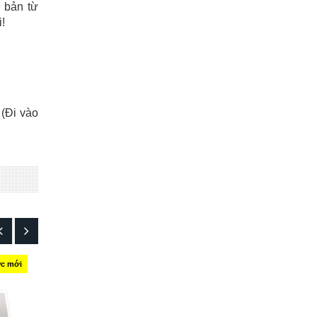
ơ bản từ
!
 (Đi vào
ức mới
Tin tức mới
Tin tức mới