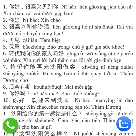
1. 你好，很高兴见到你 Nǐ hǎo, hěn gāoxìng jiàn dào nǐ:
Xin chào, rất vui được gặp bạn!
2. 你好 Nǐ hǎo: Xin chào
3. 很高兴和你说话 hěn gāoxìng hé nǐ shuōhuà: Rất vui
được nói chuyện cùng bạn!
4. 再见 zàijiàn: Tạm biệt
5. 保重 bǎozhòng: Bảo trọng/ chú ý giữ gìn sức khỏe!
6. 请代我向你的家人问好 qǐng dài wǒ xiàng nǐ de jiārén
wènhǎo: Xin gửi lời hỏi thăm của tôi tới gia đình bạn
7. 希望你能再来沈阳做客 xīwàng nǐ néng zàilái
shěnyáng zuòkè: Hi vọng bạn có thể quay trở lại Thẩm
Dương chơi
8. 后会有期 hòuhuìyǒuqī: Mai mốt gặp
9. 你好吗？ nǐ hǎo ma?: Bạn khỏe không?
10. 你好，欢迎来到沈阳 Nǐ hǎo, huānyíng lái dào
shěnyáng: Xin chào,chào mừng bạn tới Thẩm Dương
11. 沈阳给你的第一感觉是什么？ shěnyáng gěi nǐ de dì
yī gǎnjué shì shénme?: Cảm giác đầu tiên Thẩm Dương
đem tới cho bạn là gì?
12. 你觉得沈阳怎么样？ Nǐ juédé shěnyáng zěnme