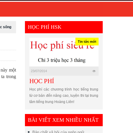
HỌC PHÍ HSK
ộc sống
Tin tức mới
 này một
23/07/2014
 ta trong
HỌC PHÍ
Học phí các chương trình học tiếng trung
từ cơ bản đến nâng cao, luyện thi tại trung
tâm tiếng trung Hoàng Liên!
BÀI VIẾT XEM NHIỀU NHẤT
Bản chất xã hội của ngôn ngữ