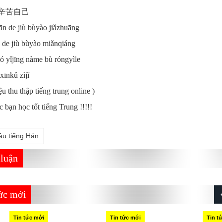
辛苦自己
n de jiù bùyào jiǎzhuāng
 de jiù bùyào miǎnqiáng
ó yǐjīng nàme bù róngyìle
xīnkǔ zìjǐ
ệu thu thập tiếng trung online )
 bạn học tốt tiếng Trung !!!!!
u tiếng Hán
 luận
tức mới
Tin tức mới
Tin tức mới
Tin t