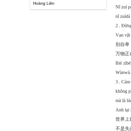
Hoàng Liên
Nǐ zuì pà
nǐ zuìdà 
2 . Đừng
Vạn vật 
别自卑
万物正
Bié zìbē
Wànwù z
3 . Cảm 
không ph
mà là lú
Anh lại 
世界上
不是失