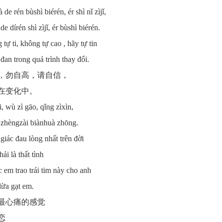
 de rén bùshì biérén, ér shì nǐ zìjǐ,
de dírén shì zìjǐ, ér bùshì biérén.
 tự ti, không tự cao , hãy tự tin
đan trong quá trình thay đổi.
，勿自高，请自信，
在变化中。
i, wù zì gāo, qǐng zìxìn,
hèngzài biànhuà zhōng.
giác đau lòng nhất trên đời
ải là thất tình
c em trao trái tim này cho anh
lừa gạt em.
最心痛的感觉
恋