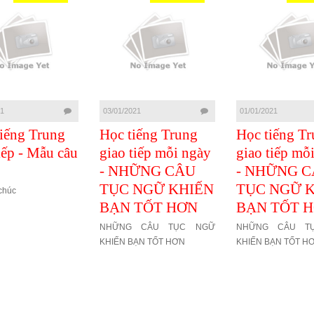
21
03/01/2021
01/01/2021
iếng Trung
Học tiếng Trung
Học tiếng T
iếp - Mẫu câu
giao tiếp mỗi ngày
giao tiếp mỗ
- NHỮNG CÂU
- NHỮNG 
TỤC NGỮ KHIẾN
TỤC NGỮ 
chúc
BẠN TỐT HƠN
BẠN TỐT 
NHỮNG CÂU TỤC NGỮ
NHỮNG CÂU T
KHIẾN BẠN TỐT HƠN
KHIẾN BẠN TỐT H