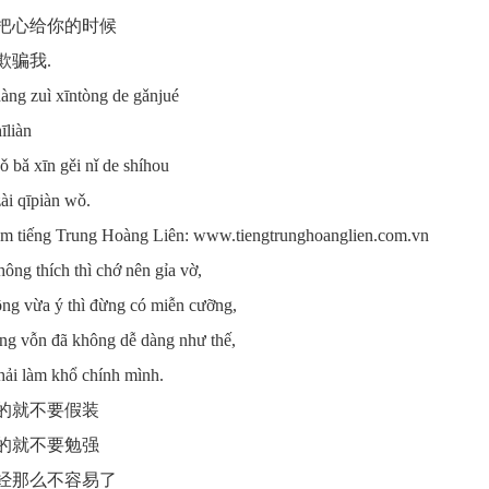
把心给你的时候
欺骗我.
hàng zuì xīntòng de gǎnjué
īliàn
ǒ bǎ xīn gěi nǐ de shíhou
ài qīpiàn wǒ.
âm tiếng Trung Hoàng Liên: www.tiengtrunghoanglien.com.vn
hông thích thì chớ nên gỉa vờ,
ng vừa ý thì đừng có miễn cưỡng,
ng vỗn đã không dễ dàng như thế,
hải làm khổ chính mình.
的就不要假装
的就不要勉强
经那么不容易了