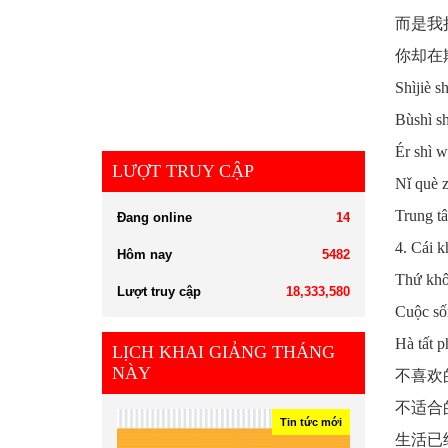
而是我
你却在
Shìjiè s
Bùshì sh
Ér shì w
LƯỢT TRUY CẬP
Nǐ què z
Trung t
Đang online
14
4. Cái k
Hôm nay
5482
Thứ khô
Lượt truy cập
18,333,580
Cuộc số
Hà tất p
LỊCH KHAI GIẢNG THÁNG
NÀY
不喜欢
不适合
Tin tức mới
生活已