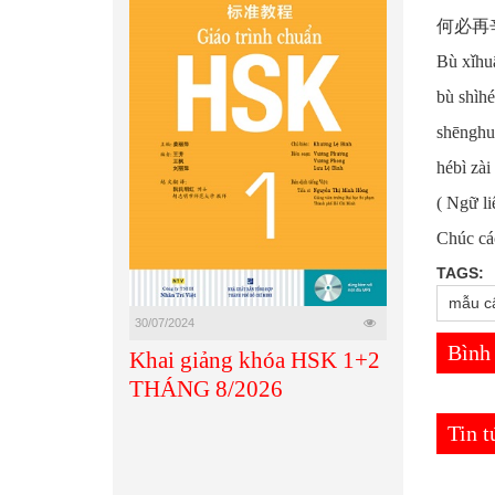
何必再
Bù xǐhuā
bù shìhé
shēnghu
hébì zài 
( Ngữ li
Chúc các
TAGS:
mẫu câ
30/07/2024
Bình
Khai giảng khóa HSK 1+2
THÁNG 8/2026
Tin 
Tin tức mới
Tin tức mới