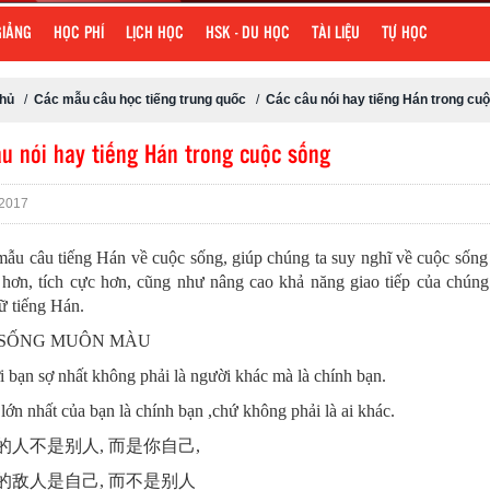
GIẢNG
HỌC PHÍ
LỊCH HỌC
HSK - DU HỌC
TÀI LIỆU
TỰ HỌC
chủ
/
Các mẫu câu học tiếng trung quốc
/
Các câu nói hay tiếng Hán trong cu
u nói hay tiếng Hán trong cuộc sống
2017
mẫu câu tiếng Hán về cuộc sống, giúp chúng ta suy nghĩ về cuộc sống
 hơn, tích cực hơn, cũng như nâng cao khả năng giao tiếp của chúng
ữ tiếng Hán.
SỐNG MUÔN MÀU
 bạn sợ nhất không phải là người khác mà là chính bạn.
lớn nhất của bạn là chính bạn ,chứ không phải là ai khác.
的人不是别人, 而是你自己,
的敌人是自己, 而不是别人