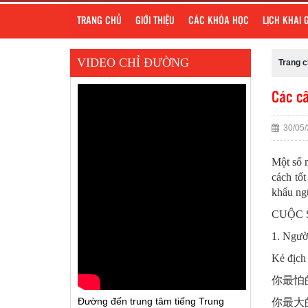
TRANG CHỦ
GIỚI THIỆU
CÁC KHÓA HỌC
LỊCH KHAI 
VIDEO CHỈ ĐƯỜNG
Trang 
Các câ
30/05/
Một số 
cách tốt
khẩu ng
CUỘC 
1. Người
Kẻ địch 
你最怕
Đường đến trung tâm tiếng Trung
你最大