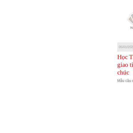
11/01/2021
08/01/2021
05/01/20
GIAO TIẾP CÔNG
100 CÂU GIAO
Học T
SỞ - ĐỒNG
TIẾP KHI YÊU
giao t
NGHIỆP
ĐƯƠNG
chúc
GIAO TIẾP CÔNG SỞ - ĐỒNG
100 CÂU GIAO TIẾP KHI YÊU
Mẫu câu 
NGHIỆP
ĐƯƠNG