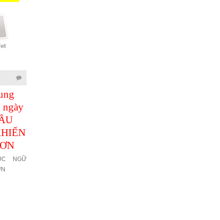
31/12/2020
31/12/2020
rung
Học tiếng Trung
Học tiếng Trung
i ngày
giao tiếp mỗi ngày
giao tiếp mỗi ngày
CÂU
- KHẨU NGỮ
- KHẨU NGỮ TỪ
KHIẾN
TIẾNG TRUNG
CHỐI CUỘC HẸN
HƠN
HAY GẶP
KHẨU NGỮ TỪ CHỐI CUỘC
HẸN
ỤC NGỮ
KHẨU NGỮ TIẾNG TRUNG
ƠN
HAY GẶP