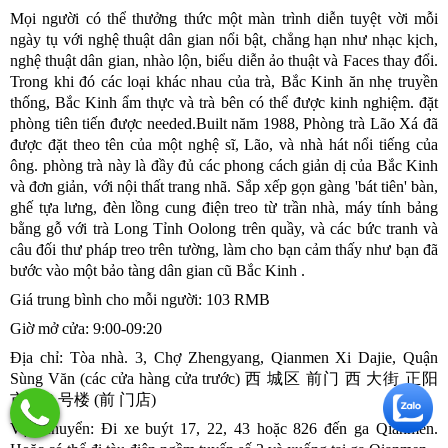
Mọi người có thể thưởng thức một màn trình diễn tuyệt vời mỗi
ngày tụ với nghệ thuật dân gian nổi bật, chẳng hạn như nhạc kịch,
nghệ thuật dân gian, nhào lộn, biểu diễn ảo thuật và Faces thay đổi.
Trong khi đó các loại khác nhau của trà, Bắc Kinh ăn nhẹ truyền
thống, Bắc Kinh ẩm thực và trà bên có thể được kinh nghiệm. đặt
phòng tiên tiến được needed.Built năm 1988, Phòng trà Lão Xá đã
được đặt theo tên của một nghệ sĩ, Lão, và nhà hát nổi tiếng của
ông. phòng trà này là đầy đủ các phong cách giản dị của Bắc Kinh
và đơn giản, với nội thất trang nhã. Sắp xếp gọn gàng 'bát tiên' bàn,
ghế tựa lưng, đèn lồng cung điện treo từ trần nhà, máy tính bảng
bằng gỗ với trà Long Tỉnh Oolong trên quầy, và các bức tranh và
câu đối thư pháp treo trên tường, làm cho bạn cảm thấy như bạn đã
bước vào một bảo tàng dân gian cũ Bắc Kinh .
Giá trung bình cho mỗi người: 103 RMB
Giờ mở cửa: 9:00-09:20
Địa chỉ: Tòa nhà. 3, Chợ Zhengyang, Qianmen Xi Dajie, Quận
Sùng Văn (các cửa hàng cửa trước) 西 城区 前门 西 大街 正阳
市场 3 号楼 (前 门店)
Vận chuyển: Đi xe buýt 17, 22, 43 hoặc 826 đến ga Qianmen.