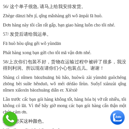
56/ 这个单子很急, 请马上给我安排发货。
Zhège dānzi hěn jí, qǐng mǎshàng gěi wǒ ānpái fā huò.
Đơn hàng này tôi cần rất gấp, bạn giao hàng luôn cho tôi nhé.
57/ 发货后请给我运单。
Fā huò hòu qǐng gěi wǒ yùndān
Phát hàng xong bạn gửi cho tôi mã vận đơn nhé.
58/上次你们包装不好，货物在运输过程中被碎了很多，我没
得到利润。所以现在请你们小心包装点儿。谢谢！
Shàng cì nǐmen bāozhuāng bù hǎo, huòwù zài yùnshū guòchéng
zhōng bèi suìle hěnduō, wǒ méi dédào lìrùn. Suǒyǐ xiànzài qǐng
nǐmen xiǎoxīn bāozhuāng diǎn er. Xièxiè
Lần trước cấc bạn gói hàng không tốt, hàng hóa bị vỡ rất nhiều, tôi
không có lãi. Vì thế bây giờ mong các bạn gói hàng cẩn thận một
chút, cảm ơn.
59/ 我想买这种颜色。