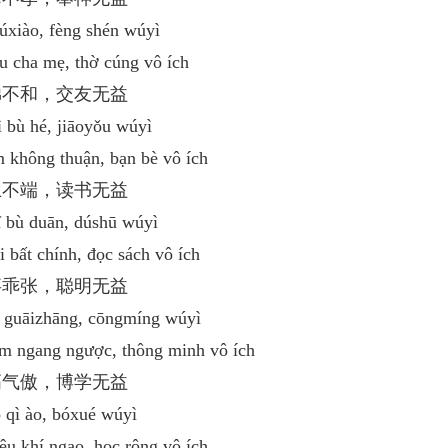
úxiào, fèng shén wúyì
u cha mẹ, thờ cúng vô ích
兄弟不和，交友无益
 bù hé, jiāoyǒu wúyì
 không thuận, bạn bè vô ích
行止不端，读书无益
ǐ bù duān, dúshū wúyì
 bất chính, đọc sách vô ích
作事乖张，聪明无益
ì guāizhāng, cōngmíng wúyì
àm ngang ngược, thông minh vô ích
心高气傲，博学无益
 qì ào, bóxué wúyì
êu khí ngạo, học rộng vô ích