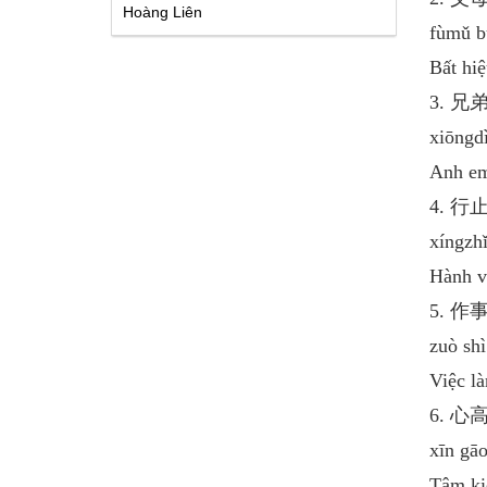
Hoàng Liên
fùmǔ b
Bất hiệ
3. 
xiōngdì
Anh em
4. 
xíngzh
Hành vi
5. 
zuò sh
Việc l
6. 
xīn gāo
Tâm ki