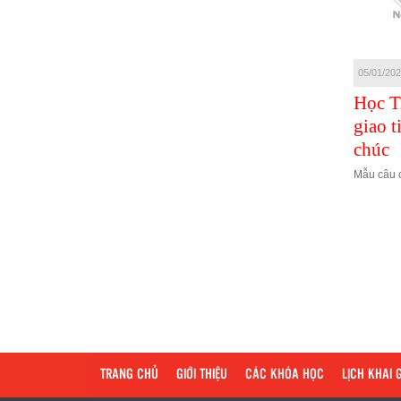
11/01/2021
08/01/2021
05/01/20
GIAO TIẾP CÔNG
100 CÂU GIAO
Học T
SỞ - ĐỒNG
TIẾP KHI YÊU
giao t
NGHIỆP
ĐƯƠNG
chúc
GIAO TIẾP CÔNG SỞ - ĐỒNG
100 CÂU GIAO TIẾP KHI YÊU
Mẫu câu 
NGHIỆP
ĐƯƠNG
TRANG CHỦ
GIỚI THIỆU
CÁC KHÓA HỌC
LỊCH KHAI 