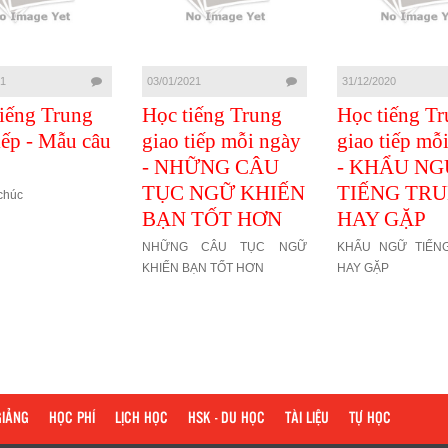
21
03/01/2021
31/12/2020
iếng Trung
Học tiếng Trung
Học tiếng T
iếp - Mẫu câu
giao tiếp mỗi ngày
giao tiếp mỗ
- NHỮNG CÂU
- KHẨU NG
TỤC NGỮ KHIẾN
TIẾNG TR
chúc
BẠN TỐT HƠN
HAY GẶP
NHỮNG CÂU TỤC NGỮ
KHẨU NGỮ TIẾN
KHIẾN BẠN TỐT HƠN
HAY GẶP
GIẢNG
HỌC PHÍ
LỊCH HỌC
HSK - DU HỌC
TÀI LIỆU
TỰ HỌC