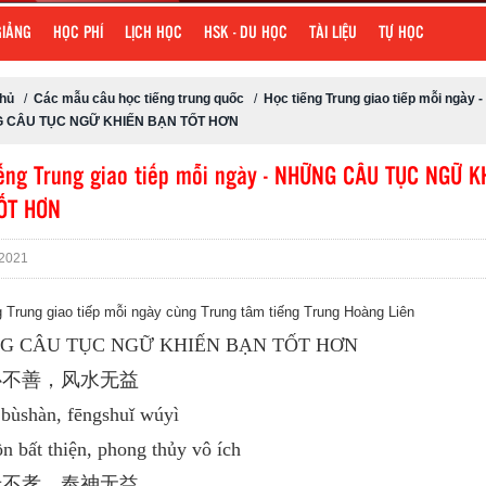
GIẢNG
HỌC PHÍ
LỊCH HỌC
HSK - DU HỌC
TÀI LIỆU
TỰ HỌC
chủ
/
Các mẫu câu học tiếng trung quốc
/
Học tiếng Trung giao tiếp mỗi ngày -
 CÂU TỤC NGỮ KHIẾN BẠN TỐT HƠN
ếng Trung giao tiếp mỗi ngày - NHỮNG CÂU TỤC NGỮ K
ỐT HƠN
2021
g Trung giao tiếp mỗi ngày cùng Trung tâm tiếng Trung Hoàng Liên
G CÂU TỤC NGỮ KHIẾN BẠN TỐT HƠN
存心不善，风水无益
 bùshàn, fēngshuǐ wúyì
 bất thiện, phong thủy vô ích
父母不孝，奉神无益