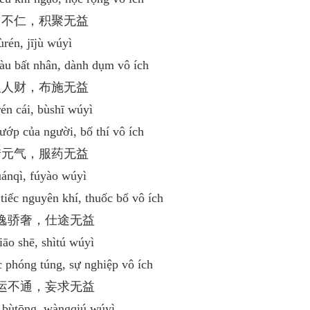
为富不仁，积聚无益
rén, jījù wúyì
àu bất nhân, dành dụm vô ích
劫取人财，布施无益
rén cái, bùshī wúyì
ướp của người, bố thí vô ích
不惜元气，服药无益
uánqì, fúyào wúyì
iếc nguyên khí, thuốc bổ vô ích
 淫逸骄奢，仕途无益
jiāo shē, shìtú wúyì
 phóng túng, sự nghiệp vô ích
 时运不通，妄求无益
 bùtōng, wàngqiú wúyì