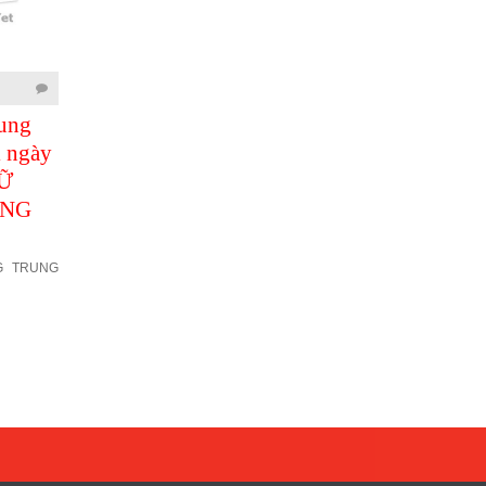
31/12/2020
31/12/2020
rung
Học tiếng Trung
Những mẫu câu
i ngày
giao tiếp mỗi ngày
chúc mừng bằng
Ữ
- KHẨU NGỮ TỪ
tiếng Trung hay và
UNG
CHỐI CUỘC HẸN
ý nghĩa
KHẨU NGỮ TỪ CHỐI CUỘC
Những mẫu câu chúc mừng
HẸN
bằng tiếng Trung hay và ý
G TRUNG
nghĩa