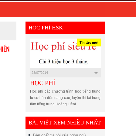
HỌC PHÍ HSK
Tin tức mới
HIẾN
23/07/2014
HỌC PHÍ
Học phí các chương trình học tiếng trung
từ cơ bản đến nâng cao, luyện thi tại trung
tâm tiếng trung Hoàng Liên!
BÀI VIẾT XEM NHIỀU NHẤT
Bản chất xã hội của ngôn ngữ