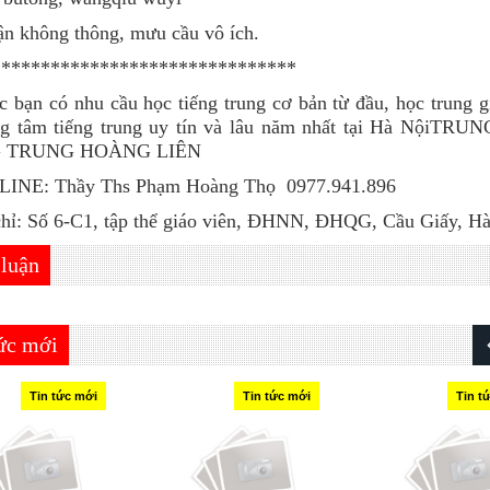
ận không thông, mưu cầu vô ích.
*******************************
 bạn có nhu cầu học tiếng trung cơ bản từ đầu, học trung g
ung tâm tiếng trung uy tín và lâu năm nhất tại Hà NộiTR
G TRUNG HOÀNG LIÊN
INE: Thầy Ths Phạm Hoàng Thọ 0977.941.896
hỉ: Số 6-C1, tập thể giáo viên, ĐHNN, ĐHQG, Cầu Giấy, H
 luận
tức mới
Tin tức mới
Tin tức mới
Tin t