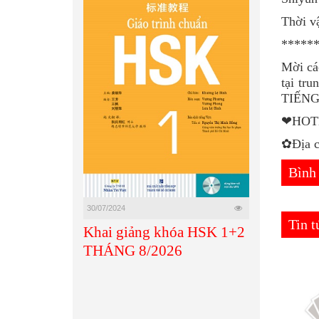
Thời v
*****
Mời các
tại tr
TIẾN
❤HOTL
✿Địa c
Bình
30/07/2024
Tin 
Khai giảng khóa HSK 1+2
THÁNG 8/2026
Tin tức mới
Tin tức mới