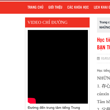
TRANG CHỦ
GIỚI THIỆU
CÁC KHÓA HỌC
LỊCH KHAI 
VIDEO CHỈ ĐƯỜNG
Trang 
NHỮNG
Học ti
BẠN T
01/01/
Học tiến
NHỮN
1. 
cúnxīn
Tâm hồn
Đường đến trung tâm tiếng Trung
2. 