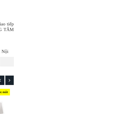
iao tiếp
UNG TÂM
à Nội
ức mới
Tin tức mới
Tin tức mới