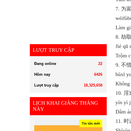
7. 
wéifùbù
Làm gi
8. 
Jié qǔ 
LƯỢT TRUY CẬP
Trộm c
Đang online
22
9. 
bùxī y
Hôm nay
6426
Không t
Lượt truy cập
18,325,658
10.
yín yì 
LỊCH KHAI GIẢNG THÁNG
NÀY
Dâm ác
11.
Tin tức mới
Shíyùn