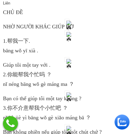
Liên
CHỦ ĐỀ
NHỜ NGƯỜI KHÁC GIÚP ĐỠ
1.帮我一下.
bāng wǒ yī xià .
Giúp tôi một tay với .
2.你能帮我个忙吗 ？
nǐ néng bāng wǒ gè máng ma ？
Bạn có thể giúp tôi một tay không ?
3.你不介意帮我个小忙吧 ？
nǐ bù jiè yì bāng wǒ gè xiǎo máng bā ？
Bạn không phiền nếu giúp tôi một chút chứ ?