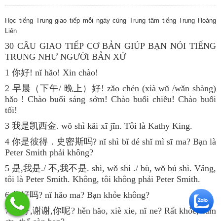
Học tiếng Trung giao tiếp mỗi ngày cùng Trung tâm tiếng Trung Hoàng
Liên
30 CÂU GIAO TIẾP CƠ BẢN GIÚP BẠN NÓI TIẾNG
TRUNG NHƯ NGƯỜI BẢN XỨ
1 你好! nǐ hǎo! Xin chào!
2 早晨（下午/ 晚上）好! zǎo chén (xià wǔ /wǎn shàng)
hǎo ! Chào buổi sáng sớm! Chào buổi chiều! Chào buổi
tối!
3 我是凯西金. wǒ shì kǎi xī jīn. Tôi là Kathy King.
4 你是彼得．史密斯吗? nǐ shì bǐ dé shǐ mì sī ma? Bạn là
Peter Smith phải không?
5 是,我是./ 不,我不是. shì, wǒ shì ./ bù, wǒ bú shì. Vâng,
tôi là Peter Smith. Không, tôi không phải Peter Smith.
6 你好吗? nǐ hǎo ma? Bạn khỏe không?
7 很好,谢谢,你呢? hěn hǎo, xiè xie, nǐ ne? Rất khỏe, cảm