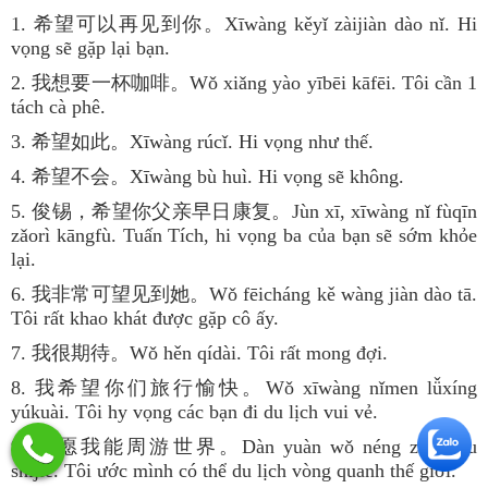
1. 希望可以再见到你。Xīwàng kěyǐ zàijiàn dào nǐ. Hi
vọng sẽ gặp lại bạn.
2. 我想要一杯咖啡。Wǒ xiǎng yào yībēi kāfēi. Tôi cần 1
tách cà phê.
3. 希望如此。Xīwàng rúcǐ. Hi vọng như thế.
4. 希望不会。Xīwàng bù huì. Hi vọng sẽ không.
5. 俊锡，希望你父亲早日康复。Jùn xī, xīwàng nǐ fùqīn
zǎorì kāngfù. Tuấn Tích, hi vọng ba của bạn sẽ sớm khỏe
lại.
6. 我非常可望见到她。Wǒ fēicháng kě wàng jiàn dào tā.
Tôi rất khao khát được gặp cô ấy.
7. 我很期待。Wǒ hěn qídài. Tôi rất mong đợi.
8. 我希望你们旅行愉快。Wǒ xīwàng nǐmen lǚxíng
yúkuài. Tôi hy vọng các bạn đi du lịch vui vẻ.
9. 但愿我能周游世界。Dàn yuàn wǒ néng zhōuyóu
shìjiè. Tôi ước mình có thể du lịch vòng quanh thế giới.