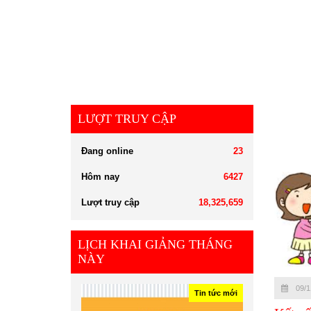
LƯỢT TRUY CẬP
Đang online
23
Hôm nay
6427
Lượt truy cập
18,325,659
LỊCH KHAI GIẢNG THÁNG
NÀY
09/1
Tin tức mới