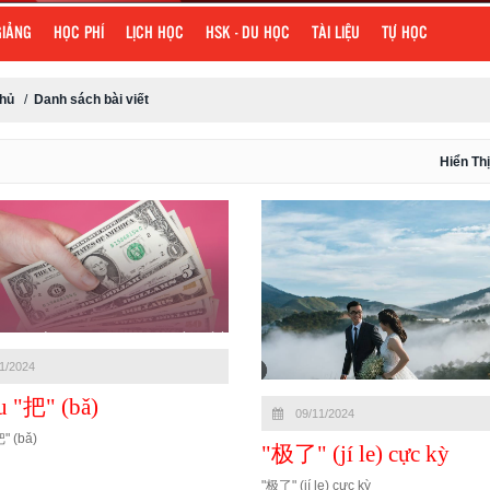
GIẢNG
HỌC PHÍ
LỊCH HỌC
HSK - DU HỌC
TÀI LIỆU
TỰ HỌC
chủ
/
Danh sách bài viết
Hiển Thị
1/2024
ấu "把" (bǎ)
09/11/2024
把" (bǎ)
"极了" (jí le) cực kỳ
"极了" (jí le) cực kỳ