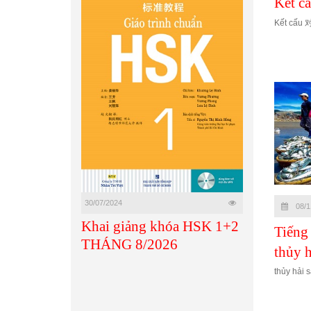
Kết cấ
Kết cấu 对
30/07/2024
08/1
Khai giảng khóa HSK 1+2
Tiếng
THÁNG 8/2026
thủy h
thủy hải 