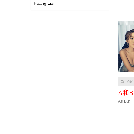
Hoàng Liên
09/1
A和B
A和B比