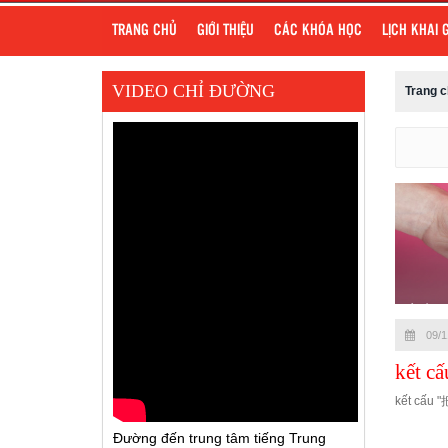
TRANG CHỦ
GIỚI THIỆU
CÁC KHÓA HỌC
LỊCH KHAI 
VIDEO CHỈ ĐƯỜNG
Trang 
09/1
kết c
kết cấu "
Đường đến trung tâm tiếng Trung