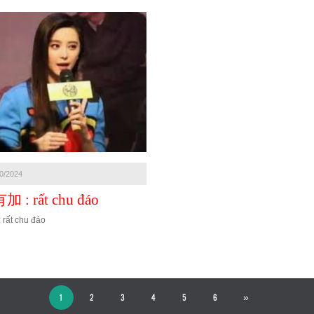
0/2024
 : rất chu đáo
ất chu đáo
1
2
3
4
5
6
»