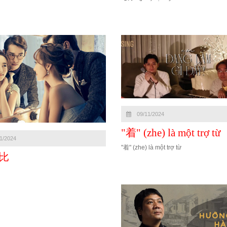
09/11/2024
"着" (zhe) là một trợ từ
1/2024
"着" (zhe) là một trợ từ
比