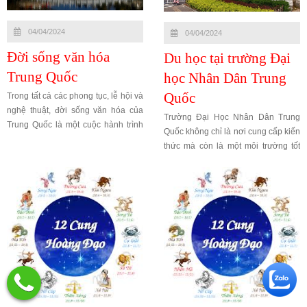
04/04/2024
04/04/2024
Đời sống văn hóa
Du học tại trường Đại
Trung Quốc
học Nhân Dân Trung
Quốc
Trong tất cả các phong tục, lễ hội và
nghệ thuật, đời sống văn hóa của
Trường Đại Học Nhân Dân Trung
Trung Quốc là một cuộc hành trình
Quốc không chỉ là nơi cung cấp kiến
kỳ diệu, nơi bạn có thể khám phá và
thức mà còn là một môi trường tốt
trải nghiệm sự đa dạng và sự phong
nhất để phát triển bản thân, khám
phú của quốc gia này.
phá và định hình tương lai của bạn.
Nếu bạn đang tìm kiếm một trường
đại học có uy tín và đa dạng, hãy
xem xét RUC - nơi