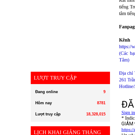
Rất mon
tiếng Tr
tâm tiến
Fanpag
Kê
https:/
(Các bạ
Tâm)
Địa chỉ
LƯỢT TRUY CẬP
261 Trầ
Hotline
Đang online
9
Hôm nay
8781
Lượt truy cập
18,328,015