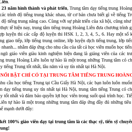
Liên
.
n
23 năm hình thành và phát triển
, Trung tâm dạy tiếng trung Hoàn
các trình độ tiếng trung khác nhau, từ cơ bản chưa biết gì về tiếng T
h độ tiếng trung nâng cao. Cùng với sự phát triển của xã hội, cũng nh
thực tế hiện nay, trung tâm tiếng trung Hoàng Liên đưa chương trình 
ợp luyện thi các cấp độ luyện thi HSK 1, 2, 3, 4, 5., 6. Hay một số
ung giao tiếp, lớp tiếng trung online, lớp luyện dịch tiếng trung, lớp ti
p nhanh... nhằm đáp ứng cho nhu cầu của tất cả học viên muốn học tiế
 ngũ giáo viên giàu kinh nghiệm hiện đang là giảng viên của các tr
ếng trung Hoàng Liên luôn tự hào là một trong những Trung tâm có ch
y tiếng Trung tốt nhất, lâu năm và uy tín nhất tại Hà Nội.
 NỔI BẬT CHỈ CÓ TẠI TRUNG TÂM TIẾNG TRUNG HOÀNG
nhu cầu học tiếng Trung tại Cầu Giấy Hà Nội, các bạn luôn luôn muốn
m dạy tiếng trung uy tín nhất tại Hà Nội, trung tâm tiếng Trung có c
y tốt nhất và đảm bảo quyền lợi học viên trong suốt quá trình học. Ti
iên tự hào là một trong những trung tâm đáp ứng đầy đủ những tiêu c
hế mạnh dưới đây:
kết 100% giáo viên dạy tại trung tâm là các thạc sỹ, tiến sỹ chuy
rung!