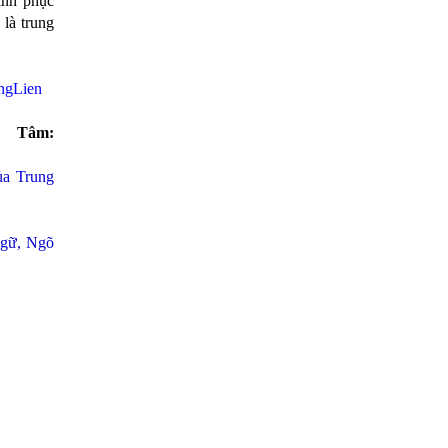
inh phục
 là trung
ngLien
âm:
ủa Trung
Ngữ, Ngõ