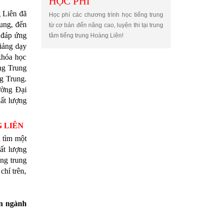
HỌC PHÍ
g Liên đã
Học phí các chương trình học tiếng trung
rung, đến
từ cơ bản đến nâng cao, luyện thi tại trung
ư đáp ứng
tâm tiếng trung Hoàng Liên!
giảng dạy
 khóa học
ếng Trung
ng Trung.
ường Đại
ất lượng
 LIÊN
 tìm một
hất lượng
ếng trung
hí trên,
ên ngành