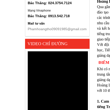
Máy bàn gặp
Hoàng 
Bác Thăng: 024.3754.7124
Qua gầ
Mạng Vinaphone
đào tạo 
Bác Thăng: 0913.542.718
các trìn
nhu cầu 
Mail tư vấn
và kết h
Phamhoangtho09091985@gmail.com
tiếng tr
giao tiế
VIDEO CHỈ ĐƯỜNG
Với đội
học, Ti
giảng dạ
ĐIỂM
Khi có 
trung tâ
giảng dạ
Hoàng L
với 10 t
1. Cam 
tiếng T