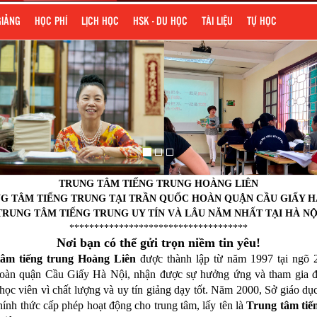
GIẢNG
HỌC PHÍ
LỊCH HỌC
HSK - DU HỌC
TÀI LIỆU
TỰ HỌC
TRUNG TÂM TIẾNG TRUNG HOÀNG LIÊN
G TÂM TIẾNG TRUNG TẠI TRẦN QUỐC HOÀN QUẬN CẦU GIẤY H
TRUNG TÂM TIẾNG TRUNG UY TÍN VÀ LÂU NĂM NHẤT TẠI HÀ NỘ
************************************
Nơi bạn có thể gửi trọn niềm tin yêu!
tâm tiếng trung Hoàng Liên
được thành lập từ năm 1997 tại ngõ 
oàn quận Cầu Giấy Hà Nội,
nhận được sự hưởng ứng và tham gia 
học viên vì chất lượng và uy tín giảng dạy tốt. Năm 2000, Sở giáo d
hính thức cấp phép hoạt động cho trung tâm, lấy tên là
Trung tâm tiế