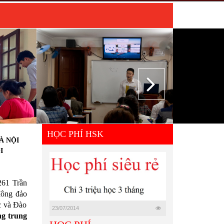
HỌC PHÍ HSK
À NỘI
I
261 Trần
đông đảo
ục và Đào
23/07/2014
ng trung