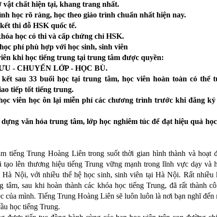
 vật chất hiện tại, khang trang nhất.
rình học rõ ràng, học theo giáo trình chuẩn nhất hiện nay.
kết thi đỗ HSK quốc tế.
khóa học có thi và cấp chứng chỉ HSK.
học phí phù hợp với học sinh, sinh viên
viên khi học tiếng trung tại trung tâm được quyền:
ƯU - CHUYỂN LỚP - HỌC BÙ.
kết sau 33 buổi học tại trung tâm, học viên hoàn toàn có thể t
ao tiếp tốt tiếng trung.
học viên học ôn lại miễn phí các chương trình trước khi đăng ký
 dựng văn hóa trung tâm, lớp học nghiêm túc để đạt hiệu quả học
âm tiếng Trung Hoàng Liên trong suốt thời gian hình thành và hoạt 
ã tạo lên thương hiệu tiếng Trung vững mạnh trong lĩnh vực dạy và h
i Hà Nội, với nhiều thế hệ học sinh, sinh viên tại Hà Nội. Rất nhiều
g tâm, sau khi hoàn thành các khóa học tiếng Trung, đã rất thành c
c của mình. Tiếng Trung Hoàng Liên sẽ luôn luôn là nơi bạn nghĩ đến
ầu học tiếng Trung.