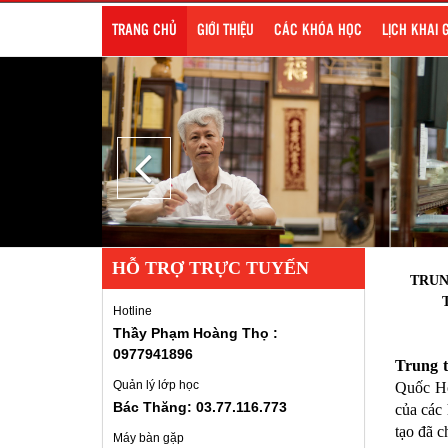
TRANG CHỦ
GIỚI THIỆU
CÁC KHÓA HỌC
LỊCH KHAI 
HỖ TRỢ TRỰC TUYẾN
TRUN
Hotline
Thầy Phạm Hoàng Thọ :
0977941896
Trung 
Quản lý lớp học
Quốc H
Bác Thăng: 03.77.116.773
của các 
tạo đã c