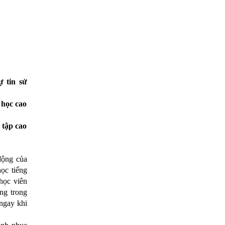
ự tin sử
 học cao
 tập cao
động của
ọc tiếng
 học viên
ông trong
 ngay khi