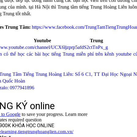
g được tiếp tục đồng hành cùng các bạn học viên trên con đường ch
ung của mình. tại Hà Nội thì Trung tâm tiếng Trung Hoàng Liên luôn
g Trung tốt nhất.
es Trung Tâm:
https://www.facebook.com/TrungTamTiengTrungHoa
nh Youtube Trung T
/www.youtube.com/channel/UCX6ljzprp5afdS2ctTnPx_g
n có thể học các bài học tiếng Trung miễn phí trên kênh youtube c
 Trung Tâm Tiếng Trung Hoàng Liên: Số 6 C1, TT Đại Học Ngoại 
n Quốc Hoàn
/zalo: 0977941896