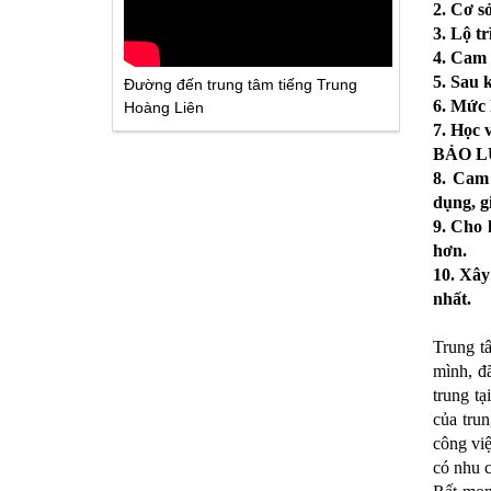
2. Cơ sở
3. Lộ t
4. Cam 
5. Sau 
Đường đến trung tâm tiếng Trung
6. Mức 
Hoàng Liên
7. Học 
BẢO L
8. Cam 
dụng, gi
9. Cho 
hơn.
10. Xây
nhất.
Trung t
mình, đ
trung tạ
của trun
công việ
có nhu c